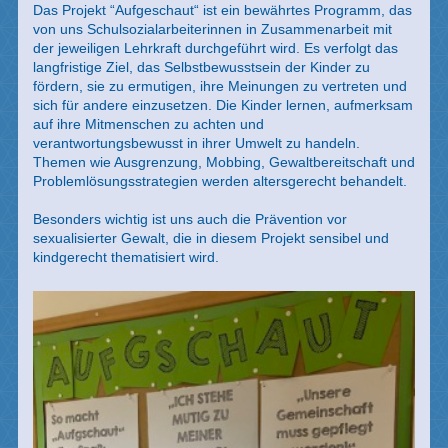
Das Projekt “Aufgeschaut“ ist ein bewährtes Programm, das
von uns Schulsozialarbeiterinnen in Zusammenarbeit mit
der jeweiligen Lehrkraft durchgeführt wird. Es verfolgt das
langfristige Ziel, das Selbstbewusstsein der Kinder zu
fördern, sie zu ermutigen, ihre Meinungen zu vertreten und
sich für andere einzusetzen. Die Kinder lernen, aufmerksam
auf ihre Mitmenschen zu achten und
verantwortungsbewusst in ihrer Umwelt zu handeln.
Themen wie Ausgrenzung, Mobbing, Gewaltbereitschaft und
Problemlösungsstrategien werden altersgerecht behandelt.
Besonders wichtig ist uns auch die Prävention vor
sexualisierter Gewalt, die in diesem Projekt sensibel und
kindgerecht thematisiert wird.