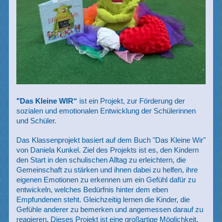
"Das Kleine WIR“
ist ein Projekt, zur Förderung der
sozialen und emotionalen Entwicklung der Schülerinnen
und Schüler.
Das Klassenprojekt basiert auf dem Buch "Das Kleine Wir"
von Daniela Kunkel. Ziel des Projekts ist es, den Kindern
den Start in den schulischen Alltag zu erleichtern, die
Gemeinschaft zu stärken und ihnen dabei zu helfen, ihre
eigenen Emotionen zu erkennen um ein Gefühl dafür zu
entwickeln, welches Bedürfnis hinter dem eben
Empfundenen steht. Gleichzeitig lernen die Kinder, die
Gefühle anderer zu bemerken und angemessen darauf zu
reagieren. Dieses Projekt ist eine großartige Möglichkeit,