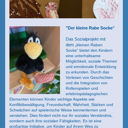
"Der kleine Rabe Socke“
Das Sozialprojekt mit
dem
„
kleinen Raben
Socke
“
bietet den Kindern
eine unterhaltsame
Möglichkeit, soziale Themen
und emotionale Entwicklung
zu erkunden. Durch das
Vorlesen von Geschichten
und die Integration von
Rollenspielen und
erlebnispädagogischen
Elementen können Kinder wichtige Aspekte wie
Konfliktbewältigung, Freundschaft, Wahrheit, Stärken und
Schwächen auf spielerische Weise kennenlernen und
verstehen. Dies fördert nicht nur ihr soziales Verständnis,
sondern auch ihre sozialen Fähigkeiten. Es ist eine
großartige Initiative, um Kinder auf ihrem Weg zu