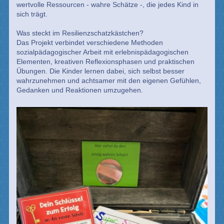
wertvolle Ressourcen - wahre Schätze -, die jedes Kind in
sich trägt.
Was steckt im Resilienzschatzkästchen?
Das Projekt verbindet verschiedene Methoden
sozialpädagogischer Arbeit mit erlebnispädagogischen
Elementen, kreativen Reflexionsphasen und praktischen
Übungen. Die Kinder lernen dabei, sich selbst besser
wahrzunehmen und achtsamer mit den eigenen Gefühlen,
Gedanken und Reaktionen umzugehen.